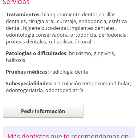
Servicios
Tratamientos:
blanqueamiento dental
,
carillas
dentales
,
cirugía oral
,
curetaje
,
endodoncia
,
estética
dental
,
higiene bucodental
,
implantes dentales
,
odontología conservadora
,
ortodoncia
,
periodoncia
,
prótesis dentales
,
rehabilitación oral
Patologí­as o dificultades:
bruxismo
,
gingivitis
,
halitosis
Pruebas médicas:
radiología dental
Subespecialidades:
articulación temporomandibular
,
odontogeriatría
,
odontopediatría
Pedir información
Más dentistas que te recomendamos en