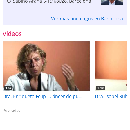
C/ Sabino Arana 5-19
08028
,
Barcelona
Ver más oncólogos en Barcelona
Vídeos
3:57
3:18
Dra. Enriqueta Felip - Cáncer de pu...
Dra. Isabel Rubio
Publicidad