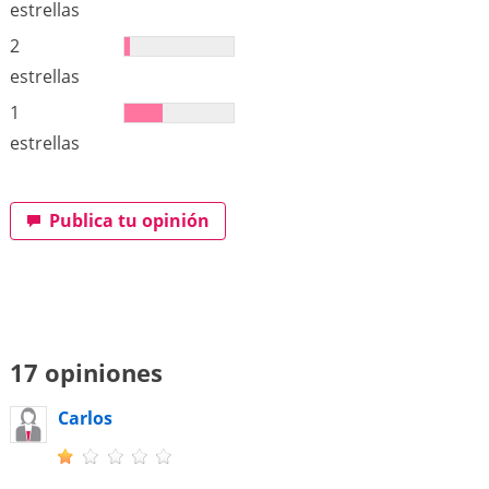
estrellas
2
estrellas
1
estrellas
Publica tu opinión
17 opiniones
Carlos