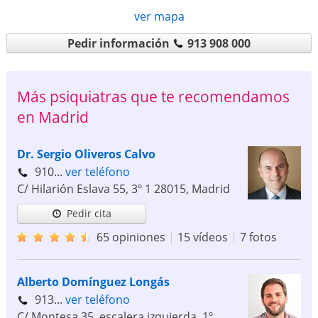
ver mapa
Pedir información
913 908 000
Más psiquiatras que te recomendamos
en Madrid
Dr. Sergio Oliveros Calvo
910...
ver teléfono
C/ Hilarión Eslava 55, 3º 1
28015
,
Madrid
Pedir cita
65 opiniones
|
15 vídeos
|
7 fotos
Alberto Domínguez Longás
913...
ver teléfono
C/ Montesa 35, escalera izquierda, 1º