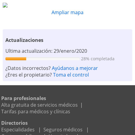
Ampliar mapa
Actualizaciones
Ultima actualización: 29/enero/2020
28% completada
¿Datos incorrectos?
Ayúdanos a mejorar
¿Eres el propietario?
Toma el control
Para profesionales
Alta gratuita de servicios médicos
|
Tarifas para médicos y clínicas
Directorios
Especialidades
|
Seguros médicos
|