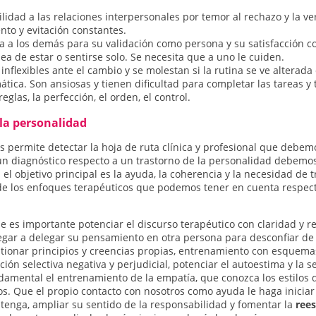
ilidad a las relaciones interpersonales por temor al rechazo y la v
nto y evitación constantes.
 a los demás para su validación como persona y su satisfacción co
dea de estar o sentirse solo. Se necesita que a uno le cuiden.
 inflexibles ante el cambio y se molestan si la rutina se ve alterada
tica. Son ansiosas y tienen dificultad para completar las tareas y
glas, la perfección, el orden, el control.
 la personalidad
nos permite detectar la hoja de ruta clínica y profesional que debe
un diagnóstico respecto a un trastorno de la personalidad debemos
el objetivo principal es la ayuda, la coherencia y la necesidad de 
de los enfoques terapéuticos que podemos tener en cuenta respecto
e es importante potenciar el discurso terapéutico con claridad y re
egar a delegar su pensamiento en otra persona para desconfiar de
stionar principios y creencias propias, entrenamiento con esquem
ión selectiva negativa y perjudicial, potenciar el autoestima y la s
undamental el entrenamiento de la empatía, que conozca los estilos
s. Que el propio contacto con nosotros como ayuda le haga iniciar 
enga, ampliar su sentido de la responsabilidad y fomentar la
rees