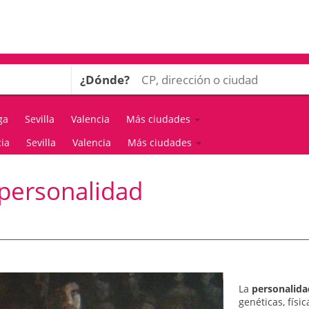
¿Dónde?
ga
Sevilla
Valencia
Más ciudades
ia
Sevilla
Valencia
Más ciudades
 personalidad
La
personalida
genéticas, físi