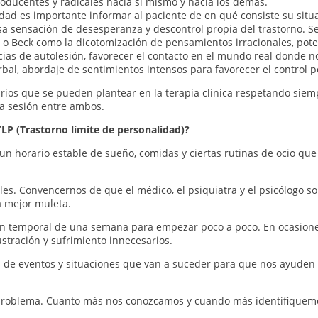
roducentes y radicales hacía si mismo y hacía los demás.
idad es importante informar al paciente de en qué consiste su situ
sa sensación de desesperanza y descontrol propia del trastorno. S
 o Beck como la dicotomización de pensamientos irracionales, poten
cias de autolesión, favorecer el contacto en el mundo real donde no
rbal, abordaje de sentimientos intensos para favorecer el control p
rios que se pueden plantear en la terapia clínica respetando siem
la sesión entre ambos.
P (Trastorno límite de personalidad)?
un horario estable de sueño, comidas y ciertas rutinas de ocio que 
ales. Convencernos de que el médico, el psiquiatra y el psicólogo 
 mejor muleta.
en temporal de una semana para empezar poco a poco. En ocasione
stración y sufrimiento innecesarios.
s de eventos y situaciones que van a suceder para que nos ayuden 
roblema. Cuanto más nos conozcamos y cuando más identifiquemos 