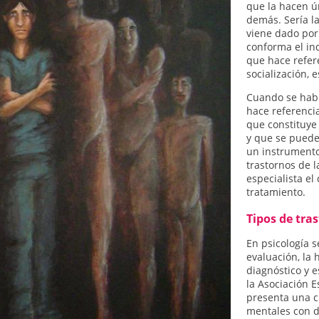
que la hacen ún
demás. Sería l
viene dado por 
conforma el in
que hace refer
socialización, 
Cuando se hab
hace referencia
que constituye
y que se puede
un instrumento 
trastornos de l
especialista e
tratamiento.
Tipos de tra
En psicología s
evaluación, la
diagnóstico y e
la Asociación 
presenta una cl
mentales con de