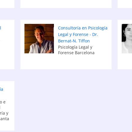
l
Consultoría en Psicología
Legal y Forense - Dr.
e
Bernat-N. Tiffon
Psicología Legal y
Forense Barcelona
ía
o e
l
ía y
Santa