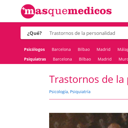
¿Qué?
Psicólogos
Barcelona
Bilbao
Madrid
Mála
Psiquiatras
Barcelona
Bilbao
Madrid
Murc
Trastornos de la
Psicología
,
Psiquiatría