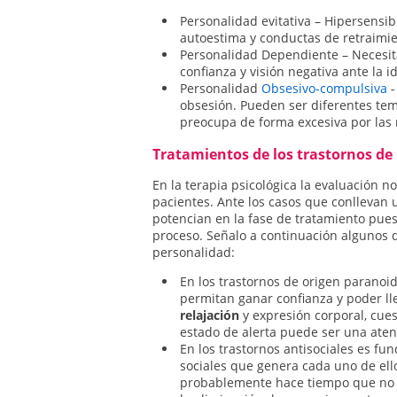
Personalidad evitativa – Hipersensib
autoestima y conductas de retraimie
Personalidad Dependiente – Necesita
confianza y visión negativa ante la i
Personalidad
Obsesivo-compulsiva
-
obsesión. Pueden ser diferentes temá
preocupa de forma excesiva por las re
Tratamientos de los trastornos de
En la terapia psicológica la evaluación 
pacientes. Ante los casos que conllevan 
potencian en la fase de tratamiento pues 
proceso. Señalo a continuación algunos 
personalidad:
En los trastornos de origen paranoid
permitan ganar confianza y poder ll
relajación
y expresión corporal, cue
estado de alerta puede ser una atenc
En los trastornos antisociales es f
sociales que genera cada uno de ello
probablemente hace tiempo que no t