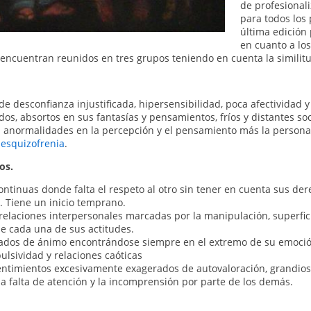
de profesional
para todos los
última edición
en cuanto a lo
 encuentran reunidos en tres grupos teniendo en cuenta la similit
e desconfianza injustificada, hipersensibilidad, poca afectividad y
idos, absortos en sus fantasías y pensamientos, fríos y distantes so
 anormalidades en la percepción y el pensamiento más la personal
r
esquizofrenia
.
os.
ontinuas donde falta el respeto al otro sin tener en cuenta sus de
. Tiene un inicio temprano.
relaciones interpersonales marcadas por la manipulación, superficia
de cada una de sus actitudes.
estados de ánimo encontrándose siempre en el extremo de su emoci
ulsividad y relaciones caóticas
entimientos excesivamente exagerados de autovaloración, grandiosi
a falta de atención y la incomprensión por parte de los demás.