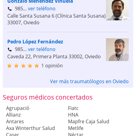
Gonzalo Menéndez Viñuela
985...
ver teléfono
Calle Santa Susana 6 (Clínica Santa Susana)
33007
,
Oviedo
Pedro López Fernández
985...
ver teléfono
Caveda 22, Primera Planta
33002
,
Oviedo
1 opinión
Ver más traumatólogos en Oviedo
Seguros médicos concertados
Agrupació
Fiatc
Allianz
HNA
Antares
Mapfre Caja Salud
Axa Winterthur Salud
Metlife
Caser
Néctar