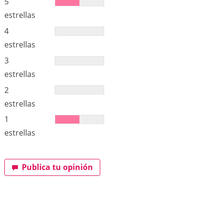
5
estrellas
4
estrellas
3
estrellas
2
estrellas
1
estrellas
Publica tu opinión