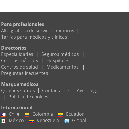
Para profesionales
Alta gratuita de servicios médicos
|
Tarifas para médicos y clínicas
Directorios
Especialidades
|
Seguros médicos
|
Centros médicos
|
Hospitales
|
Centros de salud
|
Medicamentos
|
Preguntas frecuentes
Masquemedicos
Quienes somos
|
Contáctanos
|
Aviso legal
|
Política de cookies
Internacional
Chile
Colombia
Ecuador
México
Venezuela
Global