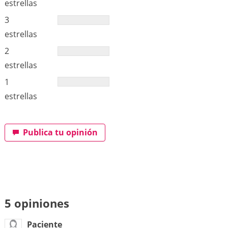
estrellas
3
estrellas
2
estrellas
1
estrellas
Publica tu opinión
5 opiniones
Paciente