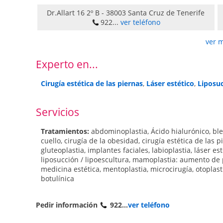
Dr.Allart 16 2º B
-
38003
Santa Cruz de Tenerife
922...
ver teléfono
ver 
Experto en...
Cirugía estética de las piernas
,
Láser estético
,
Liposuc
Servicios
Tratamientos:
abdominoplastia
,
Ácido hialurónico
,
ble
cuello
,
cirugía de la obesidad
,
cirugía estética de las p
gluteoplastia
,
implantes faciales
,
labioplastia
,
láser est
liposucción / lipoescultura
,
mamoplastia: aumento de
medicina estética
,
mentoplastia
,
microcirugía
,
otoplast
botulínica
Pedir información
922...
ver teléfono