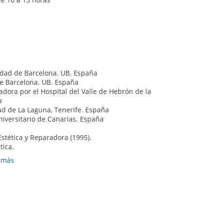
 situaciones de extirpación de la mama.
 cirugía de abdomen, lifting de muslos,
a
:
do contra la flacidez que puede aparecer en brazos,
sidad de Barcelona. UB. España
de Barcelona. UB. España
iento de la celulitis
radora por el Hospital del Valle de Hebrón de la
láser de luz intensa pulsada. Sesiones entre 15-30
a
ad de La Laguna, Tenerife. España
s, haciendo que se distiendan y desaparezcan las
niversitario de Canarias. España
mediante colágeno, para que la arruga desaparezca
stética y Reparadora (1995).
tica.
rias.
r más
tica y Estética en la licenciatura de Medicina,