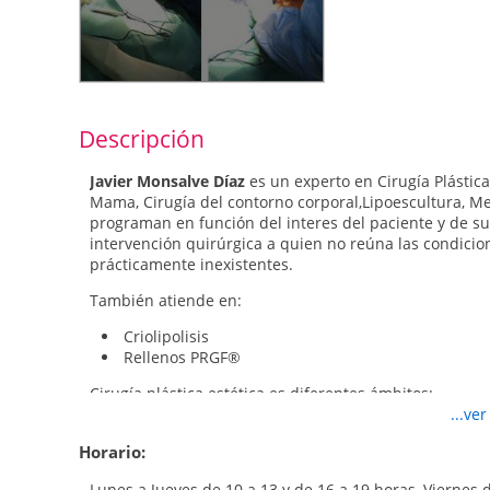
Descripción
Javier Monsalve Díaz
es un experto en Cirugía Plástica
Mama, Cirugía del contorno corporal,Lipoescultura, Me
programan en función del interes del paciente y de su
intervención quirúrgica a quien no reúna las condicion
prácticamente inexistentes.
También atiende en:
Criolipolisis
Rellenos PRGF®
Cirugía plástica estética es diferentes ámbitos:
...ve
Cirugía
estética facial
: Rinoplastia o cirugía de na
cirugía de párpados, lifting facial y cervical.
Horario:
Cirugía de la
mama
: Mamoplastia de aumento de
Lunes a Jueves de 10 a 13 y de 16 a 19 horas, Viernes 