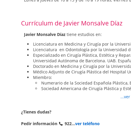
elevación de la mama, reconstrucción mamaria en
Cirugía del
contorno corporal
: Abdominoplastia o
Cirugía capilar,
implantes capilares
Tratamiento de cicatrices y de queloides.
Currículum de Javier Monsalve Díaz
Reconstrucción del lóbulo de la oreja
También se realizan tratamientos de
medicina estétic
Javier Monsalve Díaz
tiene estudios en:
Endermología
, para tratar la celulitis, trabajan
Licenciatura en Medicina y Cirugía por la Univer
caderas, piernas, etc.
Licenciatura en Odontología por la Universidad 
Mesoterapia corporal: Infiltraciones para el tratam
Especializado en Cirugía Plástica, Estética y Repa
Tratamiento de
varices
y eliminación mediante un 
Universidad Autónoma de Barcelona. UAB. Españ
minutos. Entre 2-5 sesiones.
Doctorado en Medicina y Cirugía por la Universid
Toxina botulínica
o botox, que relaja los músculo
Médico Adjunto de Cirugía Plástica del Hospital U
arrugas.
Miembro:
Relleno de arrugas mediante
ácido hialurónico
, 
Numerario de la Sociedad Española Plástica, E
Eliminación de manchas
Sociedad Americana de Cirugía Plástica y Esté
Depilación láser
Fundador del Centro Dermatoquirúrgico Cana
...ve
Profesor colaborador de la asignatura Cirugía Plás
Universidad de La Laguna. España
¿Tienes dudas?
Pedir información
922...
ver teléfono