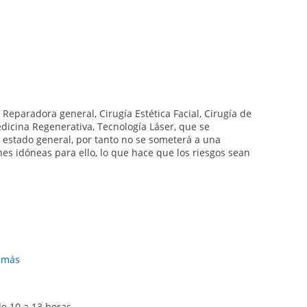
 Reparadora general, Cirugía Estética Facial, Cirugía de
dicina Regenerativa, Tecnología Láser, que se
 estado general, por tanto no se someterá a una
es idóneas para ello, lo que hace que los riesgos sean
r más
riz, otoplastia o cirugía de orejas, implantes faciales,
 mama y de reducción de mama, mastopexia o
de 10 a 13 horas