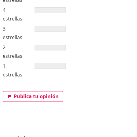
estrellas
4
estrellas
3
estrellas
2
estrellas
1
estrellas
Publica tu opinión