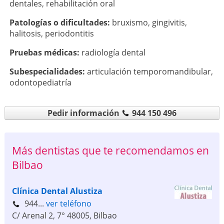
dentales
,
rehabilitación oral
Patologí­as o dificultades:
bruxismo
,
gingivitis
,
halitosis
,
periodontitis
Pruebas médicas:
radiología dental
Subespecialidades:
articulación temporomandibular
,
odontopediatría
Pedir información
944 150 496
Más dentistas que te recomendamos en
Bilbao
Clínica Dental Alustiza
944...
ver teléfono
C/ Arenal 2, 7°
48005
,
Bilbao