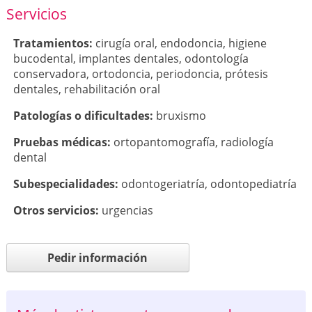
Servicios
Tratamientos:
cirugía oral
,
endodoncia
,
higiene
bucodental
,
implantes dentales
,
odontología
conservadora
,
ortodoncia
,
periodoncia
,
prótesis
dentales
,
rehabilitación oral
Patologí­as o dificultades:
bruxismo
Pruebas médicas:
ortopantomografía
,
radiología
dental
Subespecialidades:
odontogeriatría
,
odontopediatría
Otros servicios:
urgencias
Pedir información