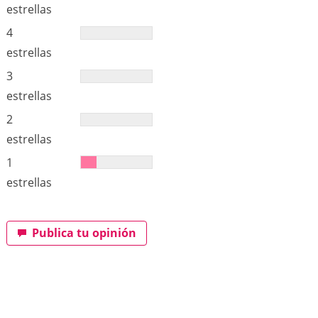
estrellas
4
estrellas
3
estrellas
2
estrellas
1
estrellas
Publica tu opinión