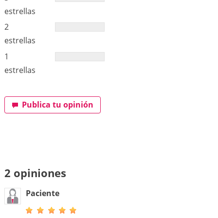
estrellas
2
estrellas
1
estrellas
Publica tu opinión
2 opiniones
Paciente