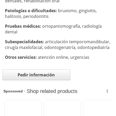
dentales
,
rehabilitación oral
Patologí­as o dificultades:
bruxismo
,
gingivitis
,
halitosis
,
periodontitis
Pruebas médicas:
ortopantomografía
,
radiología
dental
Subespecialidades:
articulación temporomandibular
,
cirugía maxilofacial
,
odontogeriatría
,
odontopediatría
Otros servicios:
atención online
,
urgencias
Pedir información