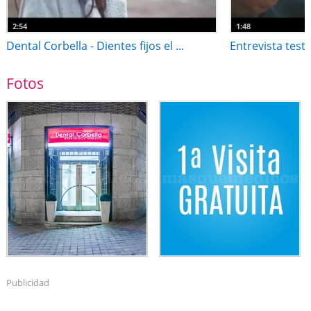
2:54
1:48
Dental Corbella - Dientes fijos el ...
Entrevista test
Fotos
Publicidad