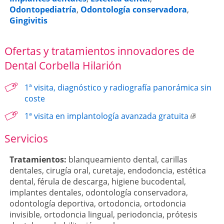
Odontopediatría
,
Odontología conservadora
,
Gingivitis
Ofertas y tratamientos innovadores de
Dental Corbella Hilarión
1ª visita, diagnóstico y radiografía panorámica sin
coste
1ª visita en implantología avanzada gratuita
Servicios
Tratamientos:
blanqueamiento dental
,
carillas
dentales
,
cirugía oral
,
curetaje
,
endodoncia
,
estética
dental
,
férula de descarga
,
higiene bucodental
,
implantes dentales
,
odontología conservadora
,
odontología deportiva
,
ortodoncia
,
ortodoncia
invisible
,
ortodoncia lingual
,
periodoncia
,
prótesis