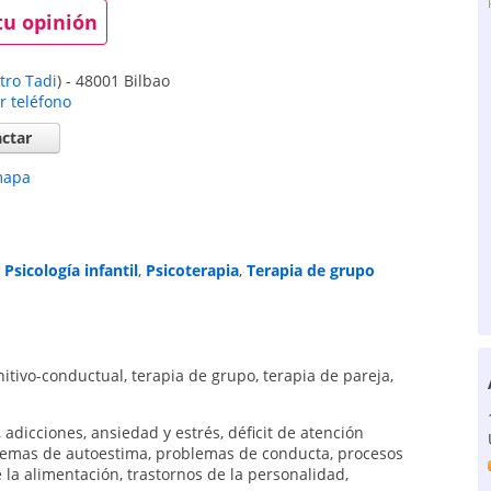
tu opinión
tro Tadi
)
-
48001
Bilbao
r teléfono
ctar
mapa
,
Psicología infantil
,
Psicoterapia
,
Terapia de grupo
nitivo-conductual
,
terapia de grupo
,
terapia de pareja
,
,
adicciones
,
ansiedad y estrés
,
déficit de atención
lemas de autoestima
,
problemas de conducta
,
procesos
e la alimentación
,
trastornos de la personalidad
,