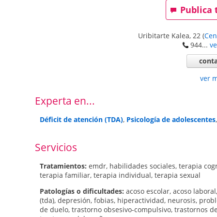
Publica 
Uribitarte Kalea, 22
(
Cen
944...
ve
conta
ver 
Experta en...
Déficit de atención (TDA)
,
Psicología de adolescentes
Servicios
Tratamientos:
emdr
,
habilidades sociales
,
terapia cog
terapia familiar
,
terapia individual
,
terapia sexual
Patologí­as o dificultades:
acoso escolar
,
acoso laboral
(tda)
,
depresión
,
fobias
,
hiperactividad
,
neurosis
,
prob
de duelo
,
trastorno obsesivo-compulsivo
,
trastornos d