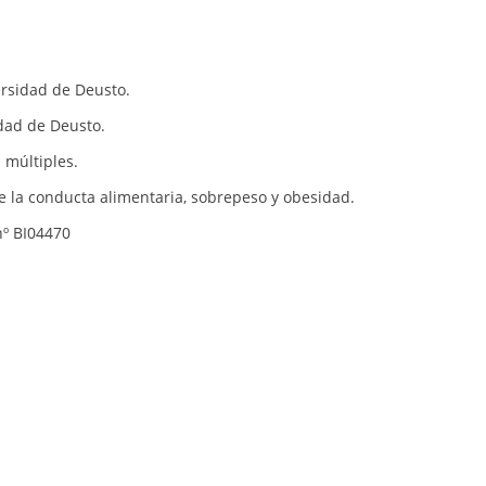
ersidad de Deusto.
idad de Deusto.
 múltiples.
e la conducta alimentaria, sobrepeso y obesidad.
nº BI04470