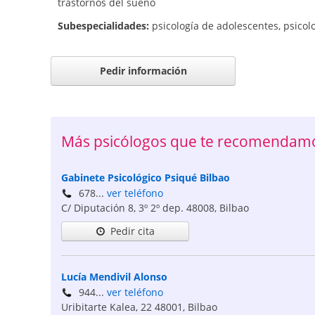
trastornos del sueño
Subespecialidades:
psicología de adolescentes
,
psicolo
Pedir información
Más psicólogos que te recomendamo
Gabinete Psicológico Psiqué Bilbao
678...
ver teléfono
C/ Diputación 8, 3º 2º dep.
48008
,
Bilbao
Pedir cita
Lucía Mendivil Alonso
944...
ver teléfono
Uribitarte Kalea, 22
48001
,
Bilbao