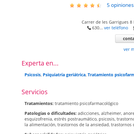
5
opiniones
Carrer de les Garrigues 8
630...
ver teléfono
conta
ver 
Experta en...
Psicosis
,
Psiquiatría geriátrica
,
Tratamiento psicofar
Servicios
Tratamientos:
tratamiento psicofarmacológico
Patologí­as o dificultades:
adicciones
,
alzheimer
,
anor
esquizofrenia
,
estrés postraumático
,
psicosis
,
trastorn
la alimentación
,
trastornos de la ansiedad
,
trastornos 