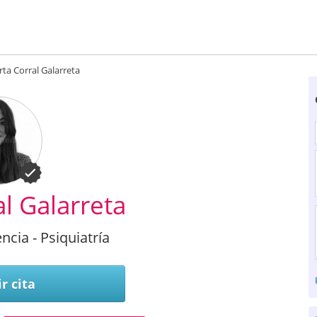
ta Corral Galarreta
l Galarreta
ncia - Psiquiatría
r cita