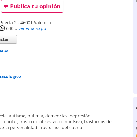
Publica tu opinión
 Puerta 2
-
46001
Valencia
630...
ver whatsapp
ctar
mapa
macológico
exia
,
autismo
,
bulimia
,
demencias
,
depresión
,
o bipolar
,
trastorno obsesivo-compulsivo
,
trastornos de
de la personalidad
,
trastornos del sueño