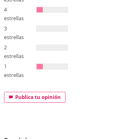
4
estrellas
3
estrellas
2
estrellas
1
estrellas
Publica tu opinión