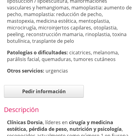
liposucción / lipoescultura
,
malformaciones
vasculares y hemangiomas
,
mamoplastia: aumento de
pecho
,
mamoplastia: reducción de pecho
,
mastopexia
,
medicina estética
,
mentoplastia
,
microcirugía
,
microinjertos capilares
,
otoplastia
,
peeling
,
reconstrucción mamaria
,
rinoplastia
,
toxina
botulínica
,
trasplante de pelo
Patologí­as o dificultades:
cicatrices
,
melanoma
,
parálisis facial
,
quemaduras
,
tumores cutáneos
Otros servicios:
urgencias
Pedir información
Descripción
Clínicas Dorsia
, líderes en
cirugía y medicina
estética, pérdida de peso, nutrición y psicología
,
reconocidos actualmente como número 1 en Europa.