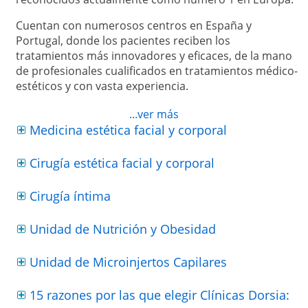
Cuentan con numerosos centros en España y
Portugal, donde los pacientes reciben los
tratamientos más innovadores y eficaces, de la mano
de profesionales cualificados en tratamientos médico-
estéticos y con vasta experiencia.
En su haber cuentan ya con más de 20 años de
...ver más
experiencia, trabajando para garantizar los mejores
Medicina estética facial y corporal
resultados y la satisfacción de los pacientes, lo que los
hace líderes del sector. Su objetivos son potenciar la
Cirugía estética facial y corporal
belleza, el bienestar y la salud de sus pacientes, con
técnicas de vanguardia, y personalizando la atención.
Cirugía íntima
Además la calidez y cercanía de sus profesionales
asegura un resultado óptimo y una experiencia única.
Unidad de Nutrición y Obesidad
Unidad de Microinjertos Capilares
15 razones por las que elegir Clínicas Dorsia: