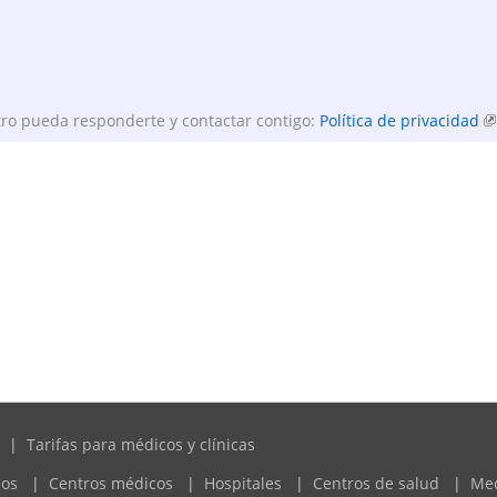
ro pueda responderte y contactar contigo:
Política de privacidad
|
Tarifas para médicos y clínicas
cos
|
Centros médicos
|
Hospitales
|
Centros de salud
|
Me