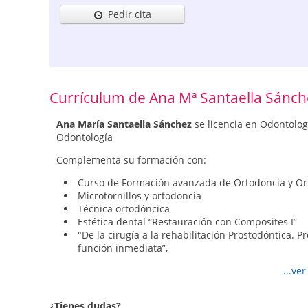
Pedir cita
Currículum de Ana Mª Santaella Sánch
Ana María Santaella Sánchez
se licencia en Odontolog
Odontología
Complementa su formación con:
Curso de Formación avanzada de Ortodoncia y Or
Microtornillos y ortodoncia
Técnica ortodóncica
Estética dental “Restauración con Composites I”
"De la cirugía a la rehabilitación Prostodóntica. P
función inmediata”,
Cirugía bucal, periodoncia e Implantes dentales
...ve
Etc
¿Tienes dudas?