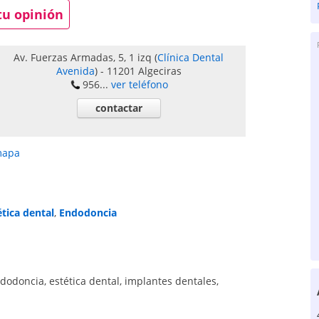
tu opinión
Av. Fuerzas Armadas, 5, 1 izq
(
Clínica Dental
Avenida
)
-
11201
Algeciras
956...
ver teléfono
contactar
mapa
ética dental
,
Endodoncia
dodoncia
,
estética dental
,
implantes dentales
,