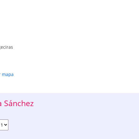
geciras
r mapa
a Sánchez