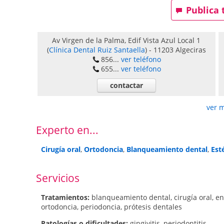
Publica 
Av Virgen de la Palma, Edif Vista Azul Local 1
(
Clínica Dental Ruiz Santaella
)
-
11203
Algeciras
856...
ver teléfono
655...
ver teléfono
contactar
ver 
Experto en...
Cirugía oral
,
Ortodoncia
,
Blanqueamiento dental
,
Est
Servicios
Tratamientos:
blanqueamiento dental
,
cirugía oral
,
en
ortodoncia
,
periodoncia
,
prótesis dentales
Patologí­as o dificultades:
gingivitis
,
periodontitis