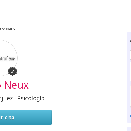
tro Neux
o Neux
juez - Psicología
r cita