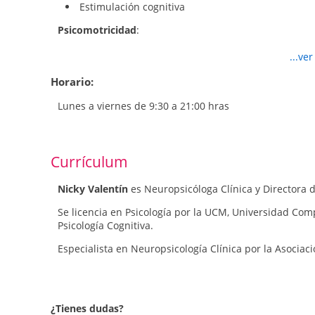
Estimulación cognitiva
Psicomotricidad
:
Psicomotricidad terapéutica
...ve
Psicomotricidad educativa
Reeducación psicomotriz
Horario:
Psicología (Evaluación y Tratamiento):
Lunes a viernes de 9:30 a 21:00 hras
Terapia Cognitivo-Conductual
Psicología Humanista
Psicoanálisis
Currículum
Terapia Gestalt
Nicky Valentín
es Neuropsicóloga Clínica y Directora 
Se licencia en Psicología por la UCM, Universidad Co
Psicología Cognitiva.
Especialista en Neuropsicología Clínica por la Asocia
¿Tienes dudas?