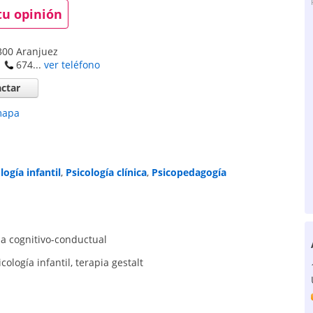
tu opinión
300
Aranjuez
674...
ver teléfono
ctar
mapa
logía infantil
,
Psicología clínica
,
Psicopedagogía
ia cognitivo-conductual
icología infantil
,
terapia gestalt