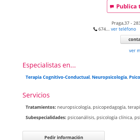
Publica 
Praga,37
-
28
674...
ver teléfono
conta
ver 
Especialistas en...
Terapia Cognitivo-Conductual
,
Neuropsicología
,
Psico
Servicios
Tratamientos:
neuropsicología
,
psicopedagogía
,
terap
Subespecialidades:
psicoanálisis
,
psicología clínica
,
ps
Pedir información