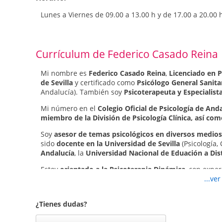
Depresión
Lunes a Viernes de 09.00 a 13.00 h y de 17.00 a 20.00
Estrés
Fobias
Terapia de familia
Trastornos emocionales
Currículum de Federico Casado Reina
Trastornos de personalidad
Control de impulsos / Agresividad
Hipocondría
Mi nombre es
Federico Casado Reina
,
Licenciado en P
Timidez
de Sevilla
y certificado como
Psicólogo General Sanita
Adicciones con y sin sustancia
Andalucía). También soy
Psicoterapeuta y Especialist
Peritaciones Psicológicas (Psicología Forense)
Mi número en el
Colegio Oficial de Psicología de An
Mi orientación profesional es integradora
, ya que au
miembro de la División de Psicología Clínica, así com
sistémica
, no dudo en emplear otras técnicas contras
Soy
asesor de temas psicológicos en diversos medio
otros paradigmas para los diferentes casos. Todo dep
sido
docente en la Universidad de Sevilla
(Psicología,
Psicología Sevilla - Terapia Familia
Andalucía
, la
Universidad Nacional de Eduación a Dis
Creo que la
salud mental debe estar estrechamente i
Estoy
orientado a la Psicoterapia Dinámica
, con exper
estoy integrado en el Centro Sanitario Polivalente Me
individual y familiar. Soy
seguidor del Enfoque Sisté
...ve
sanitarias, permitiendo afrontar más eficazmente aqu
sujeto aisladamente, sino dentro de un entorno y su
valoración o seguimiento médico, al colaborar conjun
etc.). De todas formas n
o estoy adscrito a ningún pa
¿Tienes dudas?
Usaré todas las
herramientas y recursos más eficace
partidario de utilizar unas técnicas u otras dependi
ser tú quien tiene que dar los pasos.
las últimas tendencias en salud mental. Como
Psicólo