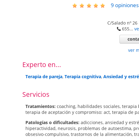
9
opiniones
C/Salado nº 26
655...
ve
conta
ver 
Experto en...
Terapia de pareja
,
Terapia cognitiva
,
Ansiedad y estré
Servicios
Tratamientos:
coaching
,
habilidades sociales
,
terapia
terapia de aceptación y compromiso: act
,
terapia de p
Patologí­as o dificultades:
adicciones
,
ansiedad y estr
hiperactividad
,
neurosis
,
problemas de autoestima
,
pr
obsesivo-compulsivo
,
trastornos de la alimentación
,
tr