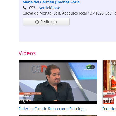
María del Carmen Jiménez Soria
653...
ver teléfono
Cueva de Menga, Edif. Acapulco local 13
41020
,
Sevill
Pedir cita
Vídeos
17:47
3:12
Federico Casado Reina como Psicólog...
Federic