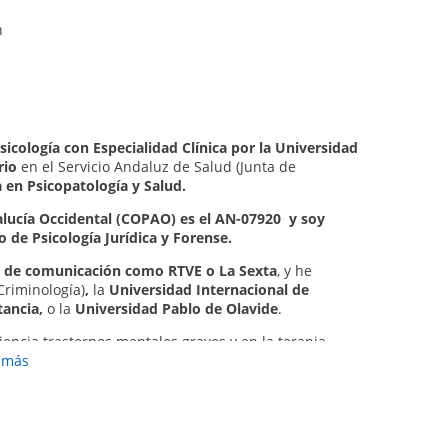
 h
sicología con Especialidad Clínica por la Universidad
rio
en el Servicio Andaluz de Salud (Junta de
a en Psicopatología y Salud.
dalucía Occidental (COPAO)
es el AN-07920 y soy
nque la
formación y tendencia es humanista y
o de Psicología Jurídica y Forense.
tadas científica y terapéuticamente y enmarcadas en
s de comunicación como RTVE o La Sexta
, y he
enderá de la situación que tengamos que afrontar.
 Criminología)
,
la
Universidad Internacional de
tancia,
o la
Universidad Pablo de Olavide
.
ntegrada en el concepto global de salud
, y por ello
iencia trastornos mentales graves y en la terapia
nfisalud donde existen varias especialidades médicas y
mico, ya que no podemos entender la dimensión de un
r más
ellos trastornos psicológicos que además precisen de
 relación a sí mismo
(tanto a nivel familiar, laboral,
tamente.
radigma de manera inamovible, sino que más bien soy
s que estén en mi manos para ayudarte, pero has de
endo del caso
a tratar y sus circunstancias, incluyendo
go
, estoy en
constante proceso de actualización y