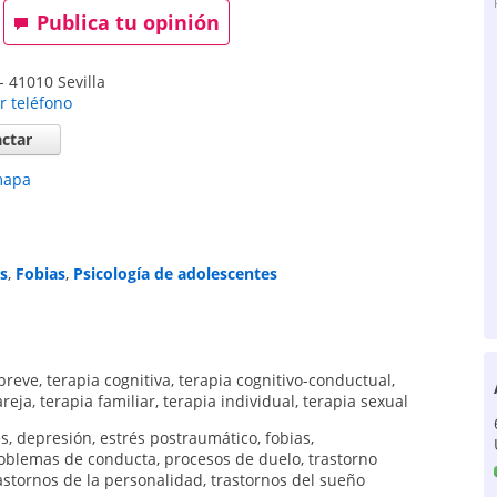
Publica tu opinión
-
41010
Sevilla
r teléfono
ctar
mapa
s
,
Fobias
,
Psicología de adolescentes
 breve
,
terapia cognitiva
,
terapia cognitivo-conductual
,
areja
,
terapia familiar
,
terapia individual
,
terapia sexual
és
,
depresión
,
estrés postraumático
,
fobias
,
oblemas de conducta
,
procesos de duelo
,
trastorno
astornos de la personalidad
,
trastornos del sueño