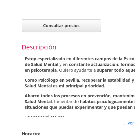
Consultar precios
Descripción
Estoy especializado en diferentes campos de la Psicol
de Salud Menta
l y en
constante actualización, formaci
en psicoterapia
. Quiero ayudarte a
superar todo aquel
Como Psicólogo en Sevilla, recuperar la estabilidad y 
Salud Mental es mi principal prioridad.
Abarco todos los procesos en prevención, mantenimi
Salud Mental
, fomentando
hábitos psicológicamente s
situaciones que puedas experimentar y que puedan a
Soy especialista en:
...ve
Psicopatología y SaludPsicólogo Sevilla
Terapia sexual y de pareja
Horario: