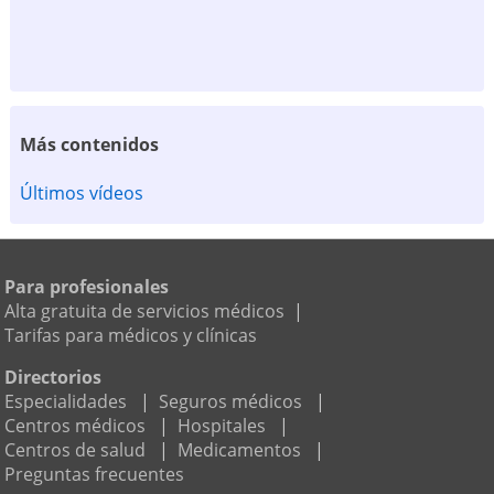
Más contenidos
Últimos vídeos
Para profesionales
Alta gratuita de servicios médicos
|
Tarifas para médicos y clínicas
Directorios
Especialidades
|
Seguros médicos
|
Centros médicos
|
Hospitales
|
Centros de salud
|
Medicamentos
|
Preguntas frecuentes