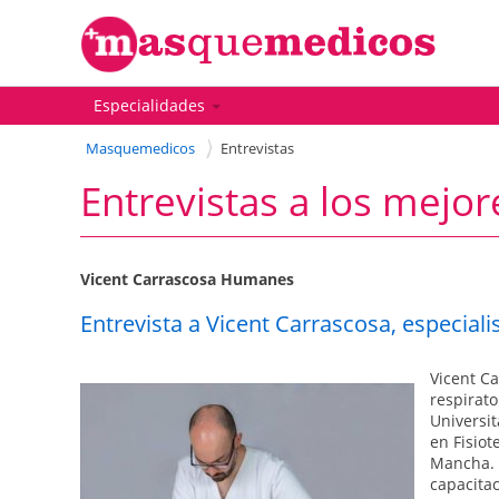
Especialidades
Masquemedicos
Entrevistas
Entrevistas a los mejor
Vicent Carrascosa Humanes
Entrevista a Vicent Carrascosa, especialis
Vicent Ca
respirato
Universit
en Fisiot
Mancha. 
capacitac