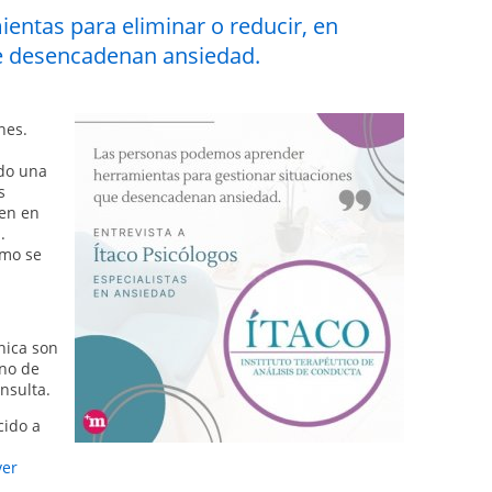
ntas para eliminar o reducir, en
que desencadenan ansiedad.
nes.
ndo una
s
cen en
.
ómo se
nica son
uno de
nsulta.
cido a
ver