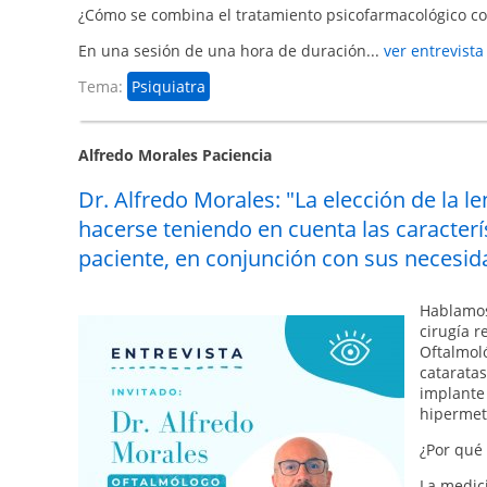
¿Cómo se combina el tratamiento psicofarmacológico con
En una sesión de una hora de duración...
ver entrevist
Tema:
Psiquiatra
Alfredo Morales Paciencia
Dr. Alfredo Morales: "La elección de la 
hacerse teniendo en cuenta las caracterís
paciente, en conjunción con sus necesid
Hablamos
cirugía r
Oftalmoló
cataratas
implante 
hipermet
¿Por qué 
La medici