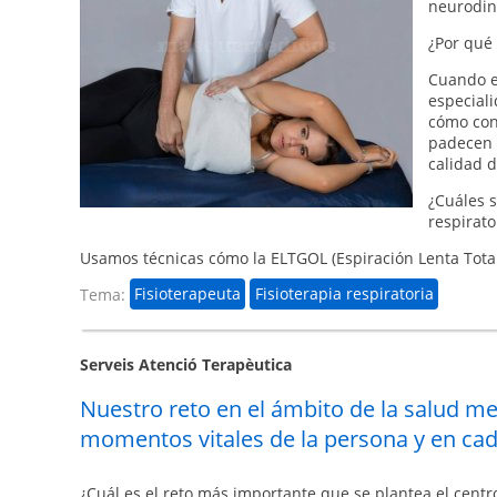
neurodin
¿Por qué 
Cuando e
especiali
cómo con
padecen 
calidad d
¿Cuáles s
respirato
Usamos técnicas cómo la ELTGOL (Espiración Lenta Total c
Tema:
Fisioterapeuta
Fisioterapia respiratoria
Serveis Atenció Terapèutica
Nuestro reto en el ámbito de la salud me
momentos vitales de la persona y en cad
¿Cuál es el reto más importante que se plantea el centr