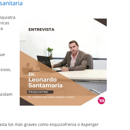
sanitaria
iquiatra
nicas
la
que
sivos,
azolam
asta los más graves como esquizofrenia o Asperger