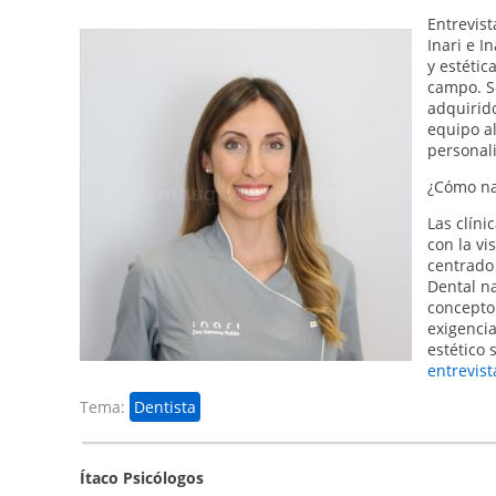
Entrevis
Inari e I
y estétic
campo. S
adquirido
equipo al
personali
¿Cómo nac
Las clíni
con la vi
centrado 
Dental n
concepto
exigenci
estético 
entrevis
Tema:
Dentista
Ítaco Psicólogos