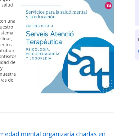
e salud
 con una
Nuestro
sistema
linar,
mentos
ntribuir
ontextos
lidad de
 y
 nuestra
s/as de
ermedad mental organizaría charlas en